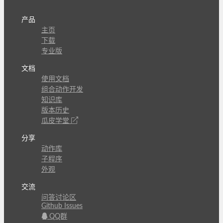
产品
主页
下载
专业版
文档
使用文档
组合动作开发
知识库
版本历史
瓜皮学堂
分享
动作库
子程序
外观
交流
问答讨论区
Github Issues
QQ群