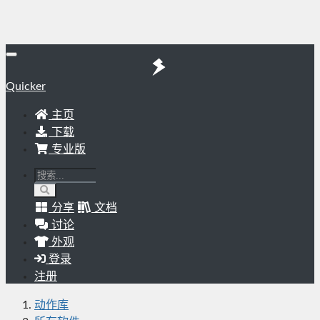
Quicker
主页
下载
专业版
分享
文档
讨论
外观
登录
注册
动作库