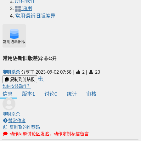
所有软件
通用
常用语新旧版差异
常用语新旧版差异
常用语新旧版差异
非公开
咿呀杀杀
分享于
2023-09-02 07:58
|
2
|
23
复制到剪贴板
如何安装动作？
信息
版本
1
讨论
0
统计
审核
咿呀杀杀
赞赏作者
复制Ta的推荐码
动作问题讨论区发贴，动作定制私信留言