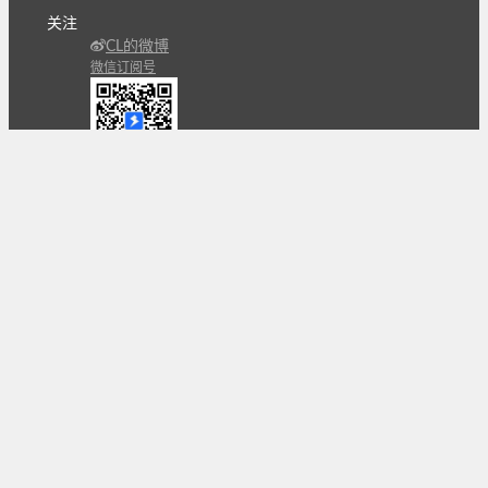
关注
CL的微博
微信订阅号
条款
隐私政策
报告不良信息
Copyright © 北京立迩合讯科技有限公司
•
京ICP备
09022189号-8
•
京公网安备 11010502053266号
自动