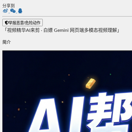
分享到
举报恶意/危险动作
「视频精华AI来剪 · 白嫖 Gemini 网页端多模态视频理解」
简介