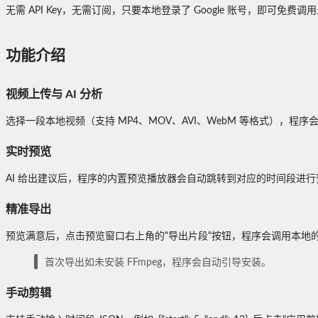
无需 API Key，无需订阅，只要本地登录了 Google 账号，即可免费调用
功能介绍
视频上传与 AI 分析
选择一段本地视频（支持 MP4、MOV、AVI、WebM 等格式），程序
实时预览
AI 给出建议后，程序的内置预览播放器会自动跳转到对应的时间段进
精准导出
预览满意后，点击预览窗口右上角的"导出片段"按钮，程序会调用本地的 
首次导出如未安装 FFmpeg，程序会自动引导安装。
手动剪辑