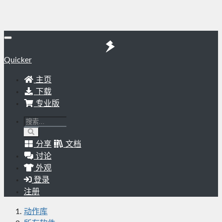
Quicker
主页
下载
专业版
分享
文档
讨论
外观
登录
注册
动作库