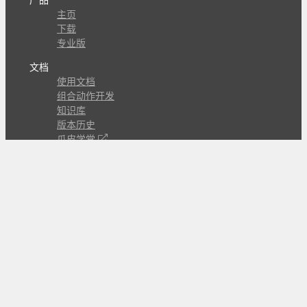
产品
主页
下载
专业版
文档
使用文档
组合动作开发
知识库
版本历史
瓜皮学堂
分享
动作库
子程序
外观
交流
问答讨论区
Github Issues
QQ群
关注