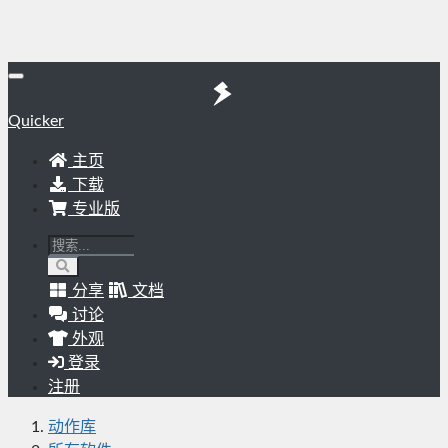
Quicker
主页
下载
专业版
分享
文档
讨论
外观
登录
注册
动作库