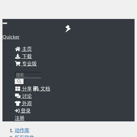
Quicker
主页
下载
专业版
分享
文档
讨论
外观
登录
注册
动作库