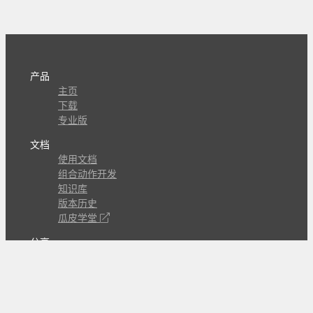
产品
主页
下载
专业版
文档
使用文档
组合动作开发
知识库
版本历史
瓜皮学堂
分享
动作库
子程序
外观
交流