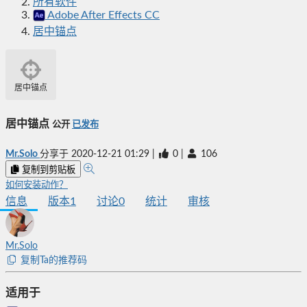
所有软件
Adobe After Effects CC
居中锚点
居中锚点
居中锚点
公开
已发布
Mr.Solo
分享于
2020-12-21 01:29
|
0
|
106
复制到剪贴板
如何安装动作？
信息
版本
1
讨论
0
统计
审核
Mr.Solo
复制Ta的推荐码
适用于