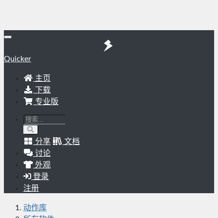
Quicker
主页
下载
专业版
分享
文档
讨论
外观
登录
注册
动作库