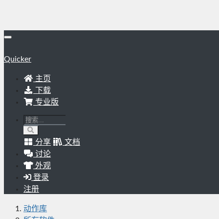
Quicker
主页
下载
专业版
分享
文档
讨论
外观
登录
注册
动作库