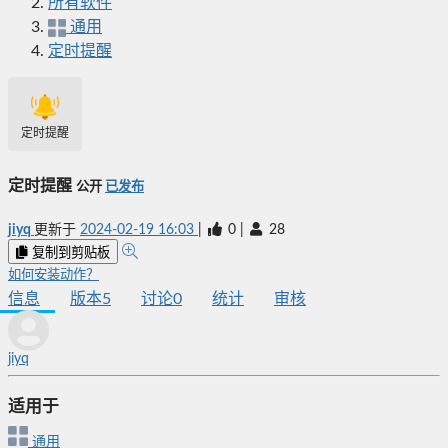
所有软件
通用
定时提醒
定时提醒
定时提醒
公开
已发布
jiyq
更新于
2024-02-19 16:03
|
0
|
28
复制到剪贴板
如何安装动作？
信息
版本
5
讨论
0
统计
审核
jiyq
适用于
通用