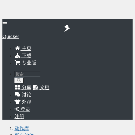
Quicker
主页
下载
专业版
分享
文档
讨论
外观
登录
注册
动作库