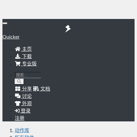
Quicker
主页
下载
专业版
分享
文档
讨论
外观
登录
注册
动作库