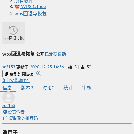
所有软件
WPS Office
wps回退与恢复
wps回退与恢复
wps回退与恢复
公开
已发布(自动)
zdf153
更新于
2020-12-25 14:56
|
3
|
50
复制到剪贴板
如何安装动作？
信息
版本
3
讨论
0
统计
审核
zdf153
赞赏作者
复制Ta的推荐码
适用于