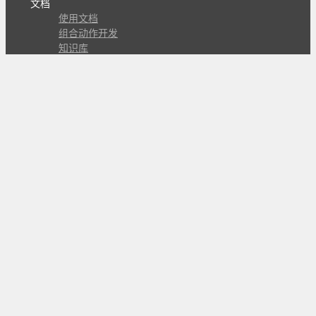
文档
使用文档
组合动作开发
知识库
版本历史
瓜皮学堂
分享
动作库
子程序
外观
交流
问答讨论区
Github Issues
QQ群
关注
CL的微博
微信订阅号