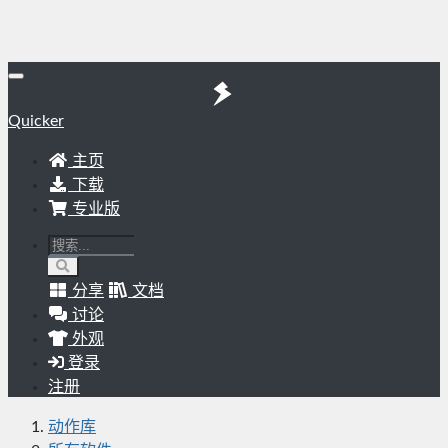
Quicker
主页
下载
专业版
分享
文档
讨论
外观
登录
注册
动作库