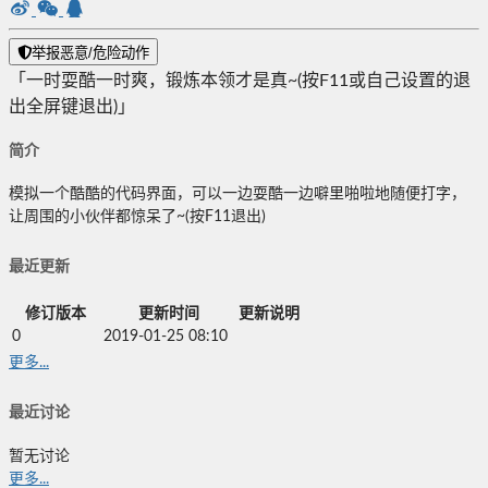
举报恶意/危险动作
「一时耍酷一时爽，锻炼本领才是真~(按F11或自己设置的退
出全屏键退出)」
简介
模拟一个酷酷的代码界面，可以一边耍酷一边噼里啪啦地随便打字，
让周围的小伙伴都惊呆了~(按F11退出)
最近更新
修订版本
更新时间
更新说明
0
2019-01-25 08:10
更多...
最近讨论
暂无讨论
更多...