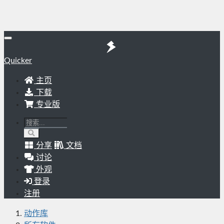
Quicker
主页
下载
专业版
分享
文档
讨论
外观
登录
注册
动作库