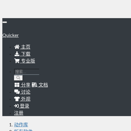
Quicker
主页
下载
专业版
分享
文档
讨论
外观
登录
注册
动作库