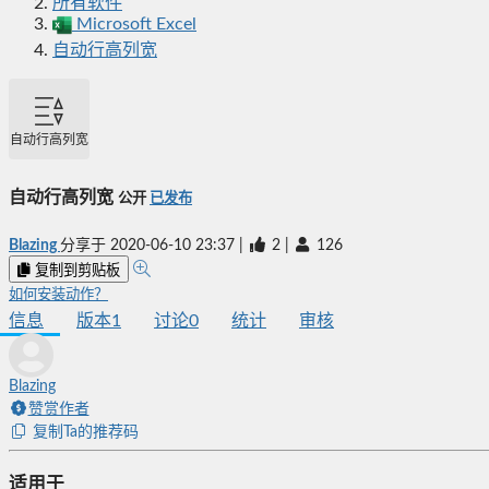
所有软件
Microsoft Excel
自动行高列宽
自动行高列宽
自动行高列宽
公开
已发布
Blazing
分享于
2020-06-10 23:37
|
2
|
126
复制到剪贴板
如何安装动作？
信息
版本
1
讨论
0
统计
审核
Blazing
赞赏作者
复制Ta的推荐码
适用于