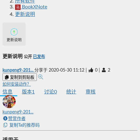
所有软件
BookXNote
更新说明
更新说明
更新说明
公开
已发布
kunpeng9-201...
分享于
2020-05-30 11:12
|
0
|
2
复制到剪贴板
如何安装动作？
信息
版本
1
讨论
0
统计
审核
kunpeng9-201...
赞赏作者
复制Ta的推荐码