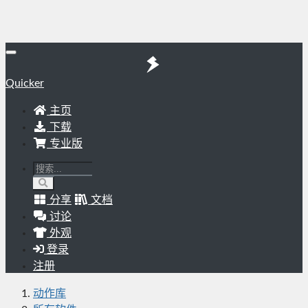
Quicker
主页
下载
专业版
分享
文档
讨论
外观
登录
注册
动作库