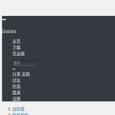
Quicker
主页
下载
专业版
分享
文档
讨论
外观
登录
注册
动作库