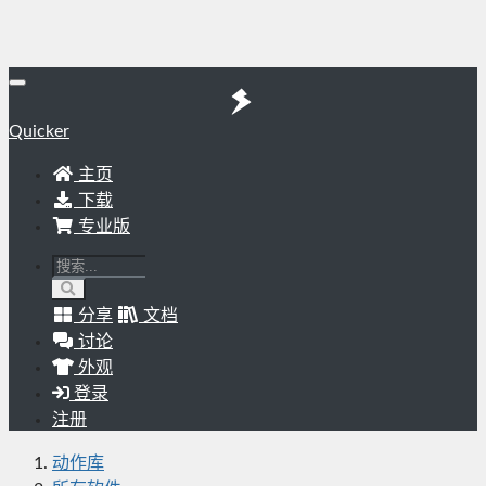
Quicker
主页
下载
专业版
分享
文档
讨论
外观
登录
注册
动作库