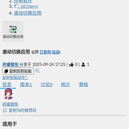
所有软件
JzCherry
滚动切换应用
滚动切换应用
滚动切换应用
公开
已发布(自动)
祥睿御免
分享于
2025-09-24 17:25
|
0
|
1
复制到剪贴板
如何安装动作？
信息
版本
1
讨论
0
统计
审核
祥睿御免
复制Ta的推荐码
适用于