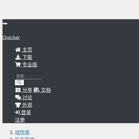
Quicker
主页
下载
专业版
分享
文档
讨论
外观
登录
注册
动作库