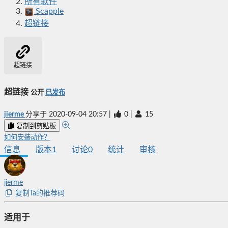
所有软件
Scapple
超链接
超链接
超链接
公开
已发布
jierme
分享于
2020-09-04 20:57
|
0
|
15
复制到剪贴板
如何安装动作？
信息
版本
1
讨论
0
统计
审核
jierme
复制Ta的推荐码
适用于