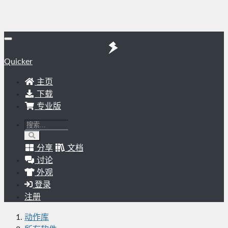
Quicker
主页
下载
专业版
分享
文档
讨论
外观
登录
注册
动作库