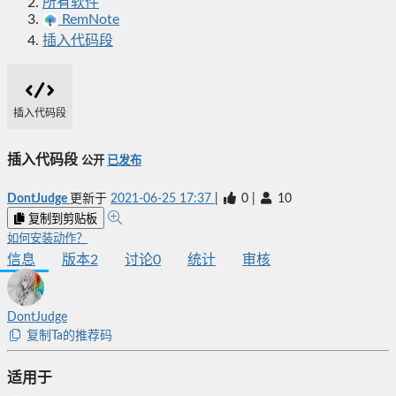
所有软件
RemNote
插入代码段
插入代码段
插入代码段
公开
已发布
DontJudge
更新于
2021-06-25 17:37
|
0
|
10
复制到剪贴板
如何安装动作？
信息
版本
2
讨论
0
统计
审核
DontJudge
复制Ta的推荐码
适用于