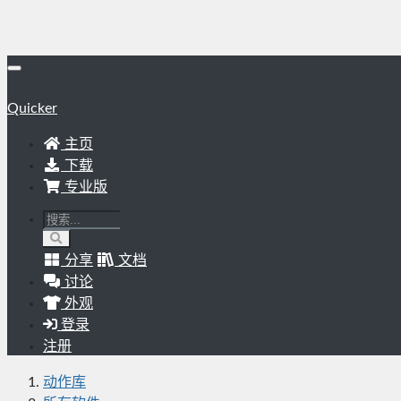
Quicker
主页
下载
专业版
分享
文档
讨论
外观
登录
注册
动作库