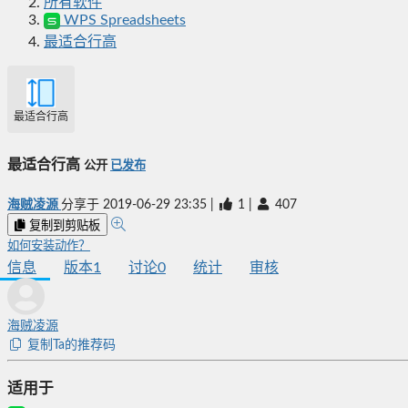
所有软件
WPS Spreadsheets
最适合行高
最适合行高
最适合行高
公开
已发布
海贼凌源
分享于
2019-06-29 23:35
|
1
|
407
复制到剪贴板
如何安装动作？
信息
版本
1
讨论
0
统计
审核
海贼凌源
复制Ta的推荐码
适用于