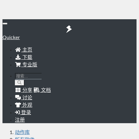
Quicker
主页
下载
专业版
分享
文档
讨论
外观
登录
注册
动作库