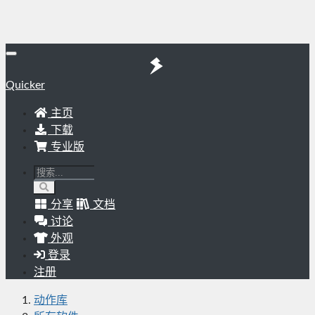
Quicker
主页
下载
专业版
分享
文档
讨论
外观
登录
注册
动作库