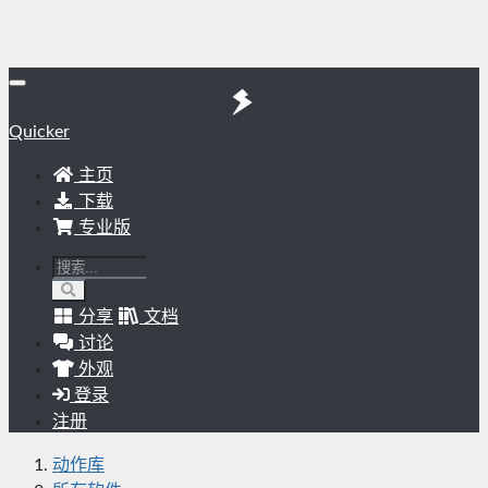
Quicker
主页
下载
专业版
分享
文档
讨论
外观
登录
注册
动作库