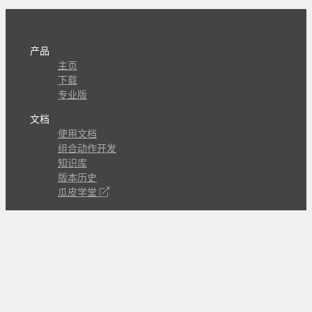
产品
主页
下载
专业版
文档
使用文档
组合动作开发
知识库
版本历史
瓜皮学堂
分享
动作库
子程序
外观
交流
问答讨论区