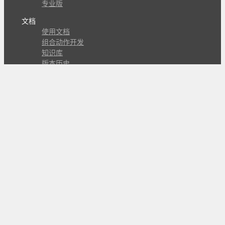
专业版
文档
使用文档
组合动作开发
知识库
版本历史
瓜皮学堂
分享
动作库
子程序
外观
交流
问答讨论区
Github Issues
QQ群
关注
CL的微博
微信订阅号