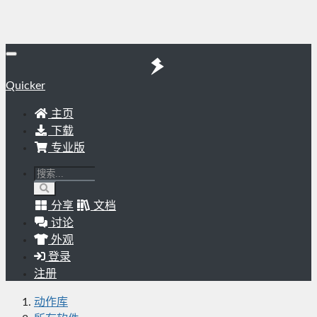
Quicker
主页
下载
专业版
分享
文档
讨论
外观
登录
注册
动作库