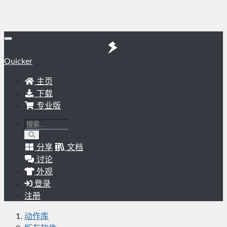
Quicker
主页
下载
专业版
分享
文档
讨论
外观
登录
注册
动作库