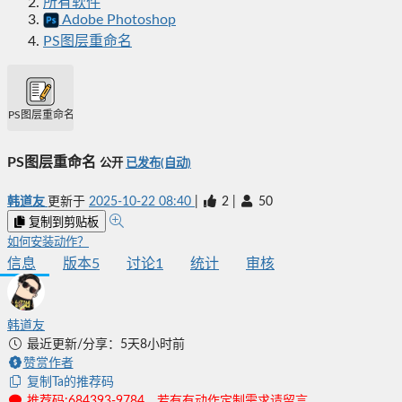
所有软件
Adobe Photoshop
PS图层重命名
PS图层重命名
PS图层重命名
公开
已发布(自动)
韩道友
更新于
2025-10-22 08:40
|
2
|
50
复制到剪贴板
如何安装动作？
信息
版本
5
讨论
1
统计
审核
韩道友
最近更新/分享：5天8小时前
赞赏作者
复制Ta的推荐码
推荐码:684393-9784，若有有动作定制需求请留言