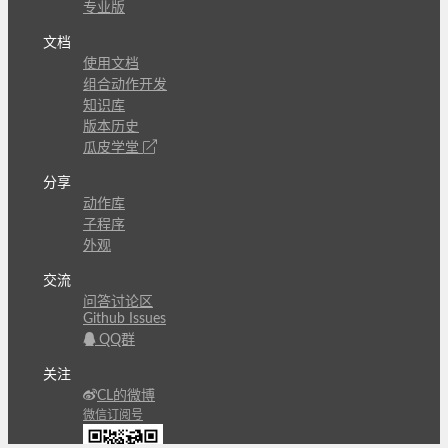
专业版
文档
使用文档
组合动作开发
知识库
版本历史
瓜皮学堂
分享
动作库
子程序
外观
交流
问答讨论区
Github Issues
QQ群
关注
CL的微博
微信订阅号