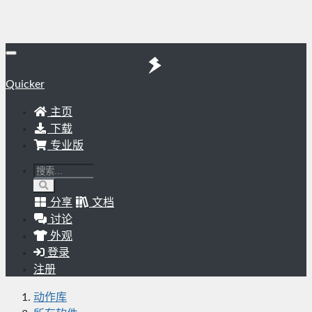
Quicker
主页
下载
专业版
分享
文档
讨论
外观
登录
注册
动作库