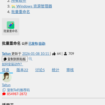
所有软件
Windows 资源管理器
批量重命名
批量重命名
批量重命名
公开
已发布(自动)
Taitun
更新于
2026-01-08 10:11
|
64
|
709
复制到剪贴板
如何安装动作？
信息
版本
22
讨论
5
统计
审核
Taitun
复制Ta的推荐码
854987-2872