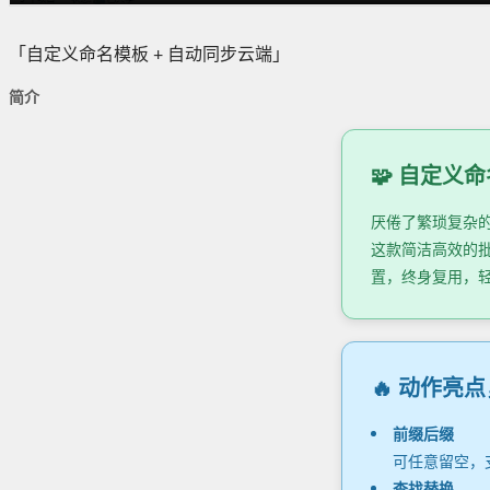
「自定义命名模板 + 自动同步云端」
简介
🧩 自定义
厌倦了繁琐复杂
这款简洁高效的
置，终身复用，
🔥 动作亮
前缀后缀
可任意留空，
查找替换