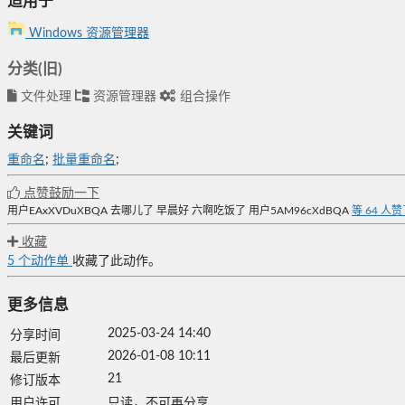
适用于
Windows 资源管理器
分类(旧)
文件处理
资源管理器
组合操作
关键词
重命名
;
批量重命名
;
点赞鼓励一下
用户EAxXVDuXBQA
去哪儿了
早晨好
六啊吃饭了
用户5AM96cXdBQA
等
64
人赞
收藏
5
个动作单
收藏了此动作。
更多信息
2025-03-24 14:40
分享时间
2026-01-08 10:11
最后更新
21
修订版本
用户许可
只读，不可再分享