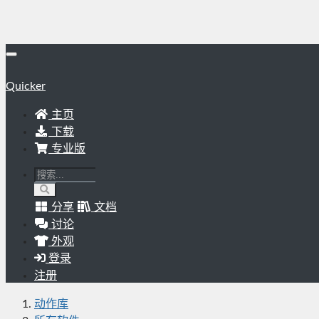
Quicker
主页
下载
专业版
分享
文档
讨论
外观
登录
注册
动作库