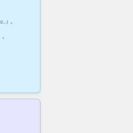
...）。
）。