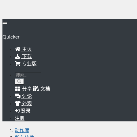
Quicker
主页
下载
专业版
分享
文档
讨论
外观
登录
注册
动作库