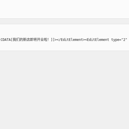
<![CDATA[我们的新店即将开业啦！]]></EditElement><EditElement type="2" sh