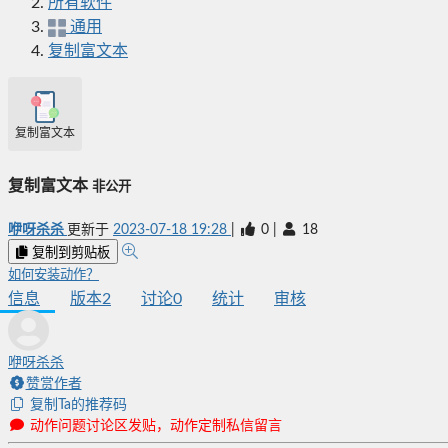
所有软件
通用
复制富文本
复制富文本
复制富文本
非公开
咿呀杀杀
更新于
2023-07-18 19:28
|
0
|
18
复制到剪贴板
如何安装动作？
信息
版本
2
讨论
0
统计
审核
咿呀杀杀
赞赏作者
复制Ta的推荐码
动作问题讨论区发贴，动作定制私信留言