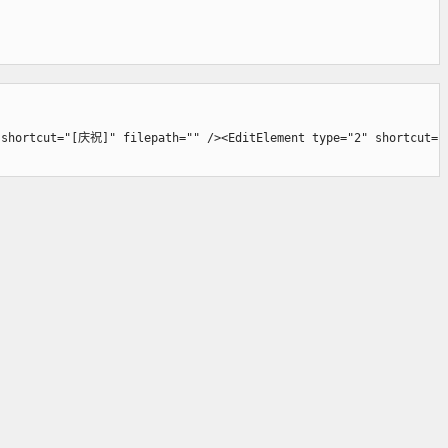
ortcut="[庆祝]" filepath="" /><EditElement type="2" shortcut="[庆