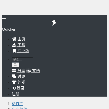
Quicker
主页
下载
专业版
分享
文档
讨论
外观
登录
注册
动作库