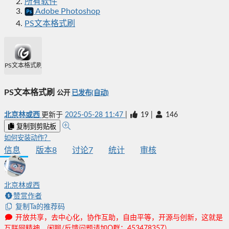
所有软件
Adobe Photoshop
PS文本格式刷
PS文本格式刷
PS文本格式刷
公开
已发布(自动)
北京林或西
更新于
2025-05-28 11:47
|
19
|
146
复制到剪贴板
如何安装动作？
信息
版本
8
讨论
7
统计
审核
北京林或西
赞赏作者
复制Ta的推荐码
开放共享，去中心化，协作互助，自由平等，开源与创新，这就是
互联网精神。闲聊/反馈问题请加Q群：453478357）