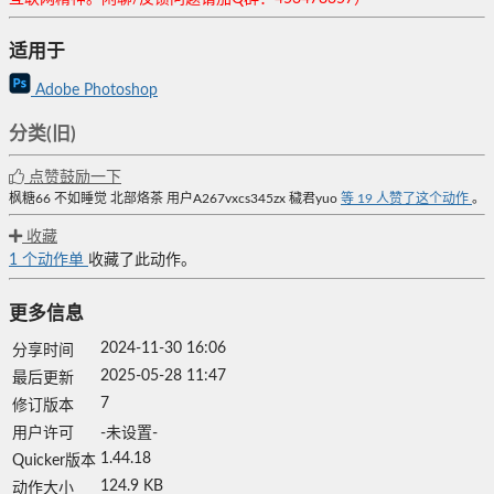
适用于
Adobe Photoshop
分类(旧)
点赞鼓励一下
枫糖66
不如睡觉
北部烙茶
用户A267vxcs345zx
穢君yuo
等
19
人赞了这个动作
。
收藏
1
个动作单
收藏了此动作。
更多信息
2024-11-30 16:06
分享时间
2025-05-28 11:47
最后更新
7
修订版本
用户许可
-未设置-
1.44.18
Quicker版本
124.9 KB
动作大小