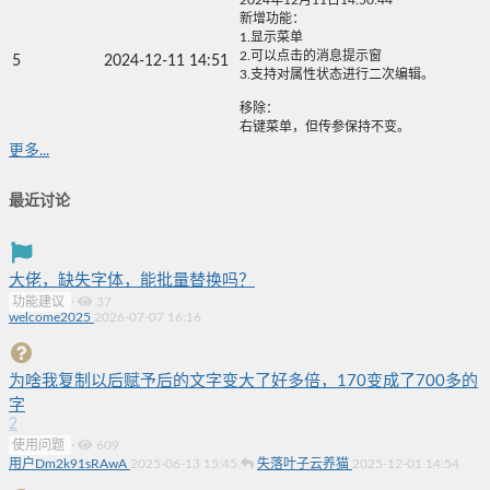
新增功能：
1.显示菜单
2.可以点击的消息提示窗
5
2024-12-11 14:51
3.支持对属性状态进行二次编辑。
移除：
右键菜单，但传参保持不变。
更多...
最近讨论
大佬，缺失字体，能批量替换吗？
功能建议
·
37
welcome2025
2026-07-07 16:16
为啥我复制以后赋予后的文字变大了好多倍，170变成了700多的
字
2
使用问题
·
609
用户Dm2k91sRAwA
2025-06-13 15:45
失落叶子云养猫
2025-12-01 14:54