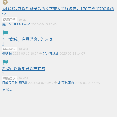
为啥我复制以后赋予后的文字变大了好多倍，170变成了700多的
字
使用问题
·
378
用户Dm2k91sRAwA
2025-06-13 15:45
希望做成，有悬浮窗ui的选项
1
功能建议
·
434
枫糖66
2025-05-15 10:57
北京林或西
2025-05-16 14:07
希望可以增加段落样式的
1
功能建议
·
457
白泽宝宝想吃炸鸡
2025-03-02 23:47
北京林或西
2025-03-03 11:49
更多...