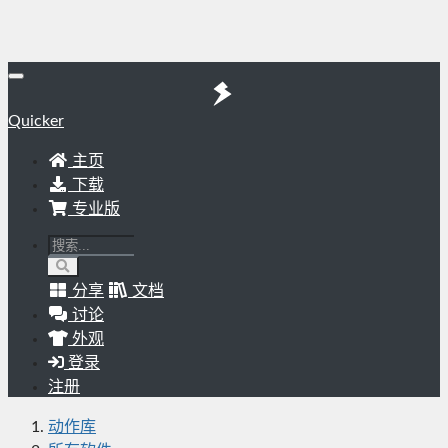
Quicker
主页
下载
专业版
分享
文档
讨论
外观
登录
注册
动作库