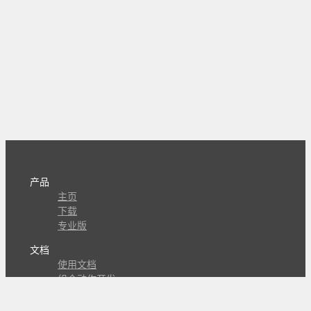
产品
主页
下载
专业版
文档
使用文档
组合动作开发
知识库
版本历史