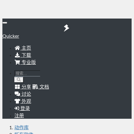
Quicker
主页
下载
专业版
分享
文档
讨论
外观
登录
注册
动作库