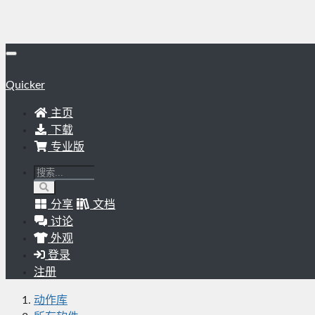
Quicker
主页
下载
专业版
分享
文档
讨论
外观
登录
注册
动作库