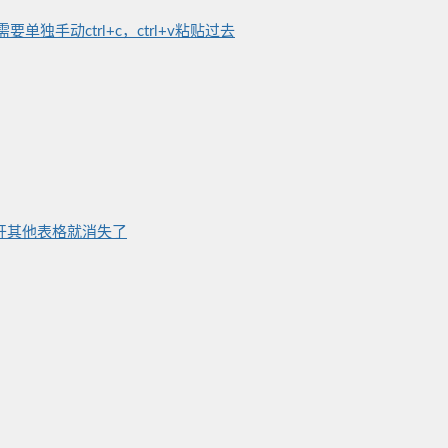
手动ctrl+c，ctrl+v粘贴过去
打开其他表格就消失了