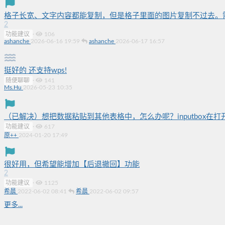
格子长宽、文字内容都能复制，但是格子里面的图片复制不过去。需要单独
2
功能建议
·
106
ashanche
2026-06-16 19:59
ashanche
2026-06-17 16:57
挺好的 还支持wps!
随便聊聊
·
141
Ms.Hu
2026-05-23 10:35
（已解决）想把数据粘贴到其他表格中，怎么办呢？inputbox在
功能建议
·
617
原++
2024-01-20 17:49
很好用，但希望能增加【后退撤回】功能
2
功能建议
·
1125
希晨
2022-06-02 08:41
希晨
2022-06-02 09:57
更多...