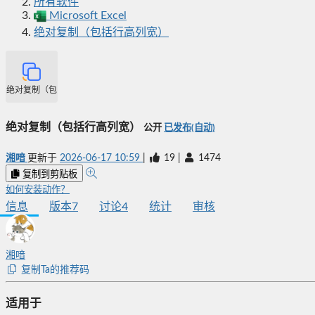
所有软件
Microsoft Excel
绝对复制（包括行高列宽）
绝对复制（包括行高列宽）
绝对复制（包括行高列宽）
公开
已发布(自动)
湘喑
更新于
2026-06-17 10:59
|
19
|
1474
复制到剪贴板
如何安装动作？
信息
版本
7
讨论
4
统计
审核
湘喑
复制Ta的推荐码
适用于