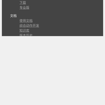
下载
专业版
文档
使用文档
组合动作开发
知识库
版本历史
瓜皮学堂
分享
动作库
子程序
外观
交流
问答讨论区
Github Issues
QQ群
关注
CL的微博
微信订阅号