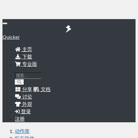
Quicker
主页
下载
专业版
分享
文档
讨论
外观
登录
注册
动作库