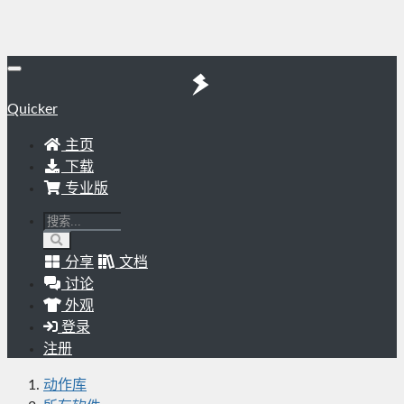
Quicker
主页
下载
专业版
分享
文档
讨论
外观
登录
注册
动作库