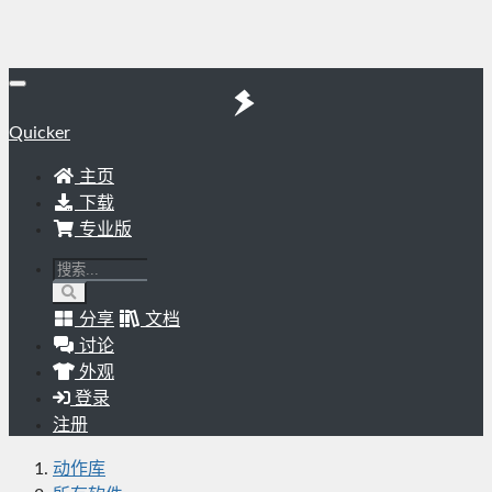
Quicker
主页
下载
专业版
分享
文档
讨论
外观
登录
注册
动作库