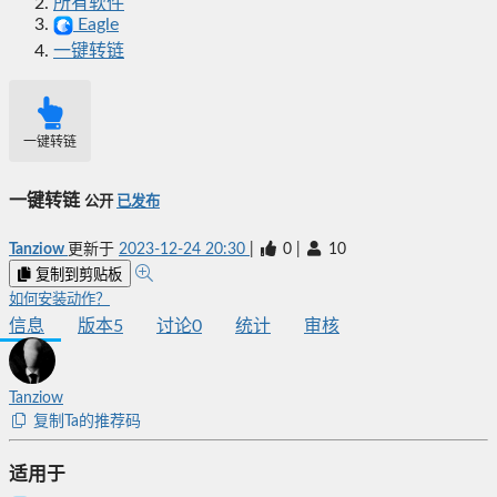
所有软件
Eagle
一键转链
一键转链
一键转链
公开
已发布
Tanziow
更新于
2023-12-24 20:30
|
0
|
10
复制到剪贴板
如何安装动作？
信息
版本
5
讨论
0
统计
审核
Tanziow
复制Ta的推荐码
适用于