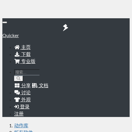
Quicker
主页
下载
专业版
分享
文档
讨论
外观
登录
注册
动作库