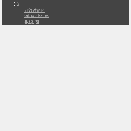
交流
问答讨论区
Github Issues
QQ群
关注
CL的微博
微信订阅号
条款
隐私政策
报告不良信息
Copyright © 北京立迩合讯科技有限公司
•
京ICP备
09022189号-8
•
京公网安备 11010502053266号
自动