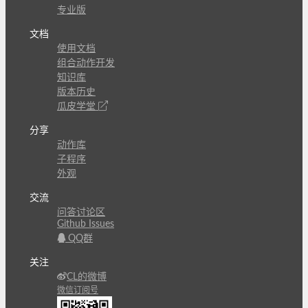
专业版
文档
使用文档
组合动作开发
知识库
版本历史
瓜皮学堂
分享
动作库
子程序
外观
交流
问答讨论区
Github Issues
QQ群
关注
CL的微博
微信订阅号