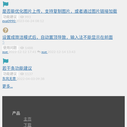
是否能优化图片上传，支持复制图片，或者通过图片链接加载
功能建议
·
993
eva0990
2023-06-24 08:12
设置成简洁模式后，自动置顶导致，输入法不能显示在前面
5
使用问题
·
1488
xue
2022-12-12 17:41
xue
2022-12-14 13:43
若干条功能建议
功能建议
·
1137
东风无意
2022-04-03 09:38
更多...
产品
主页
下载