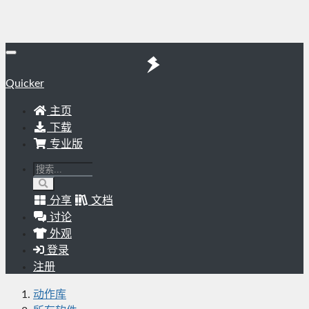
Quicker
主页
下载
专业版
分享
文档
讨论
外观
登录
注册
动作库