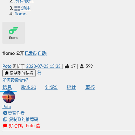
所有软件
通用
flomo
flomo
flomo
公开
已发布(自动)
Poto
更新于
2023-07-23 15:33
|
17
|
599
复制到剪贴板
如何安装动作？
信息
版本
30
讨论
5
统计
审核
Poto
赞赏作者
复制Ta的推荐码
好动作，Poto 造