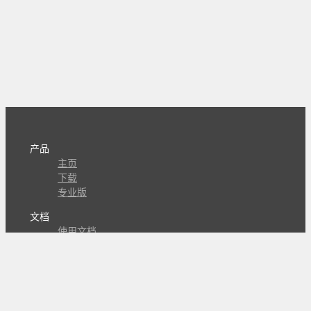
产品
主页
下载
专业版
文档
使用文档
组合动作开发
知识库
版本历史
瓜皮学堂