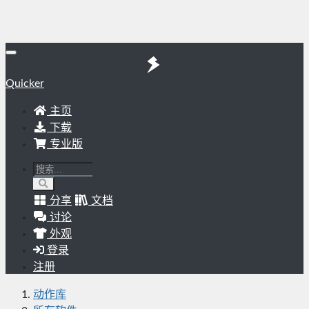
Quicker
主页
下载
专业版
分享
文档
讨论
外观
登录
注册
动作库