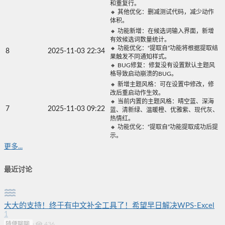
和重复行。
🔸 其他优化：删减测试代码，减少动作
体积。
🔸 功能新增：在候选词输入界面，新增
有效候选词数量统计。
🔸 功能优化：“提取自”功能将根据提取结
8
2025-11-03 22:34
果触发不同通知样式。
🔸 BUG修复：修复没有设置默认主题风
格导致启动崩溃的BUG。
🔸 新增主题风格：可在设置中修改，修
改后重启动作生效。
🔸 当前内置的主题风格：晴空蓝、深海
7
2025-11-03 09:22
蓝、清新绿、温暖橙、优雅紫、现代灰、
热情红。
🔸 功能优化：“提取自”功能提取成功后提
示。
更多...
最近讨论
大大的支持！终于有中文补全工具了！希望早日解决WPS-Excel
1
随便聊聊
·
436