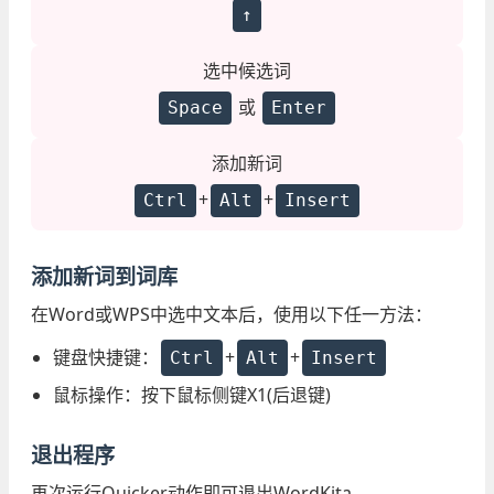
↑
选中候选词
或
Space
Enter
添加新词
+
+
Ctrl
Alt
Insert
添加新词到词库
在Word或WPS中选中文本后，使用以下任一方法：
键盘快捷键：
+
+
Ctrl
Alt
Insert
鼠标操作：按下鼠标侧键X1(后退键)
退出程序
再次运行Quicker动作即可退出WordKita。