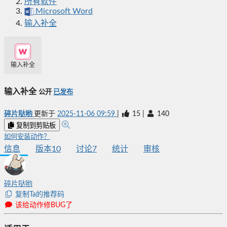
所有软件
Microsoft Word
输入补全
输入补全
输入补全
公开
已发布
碎片哒哟
更新于
2025-11-06 09:59
|
15
|
140
复制到剪贴板
如何安装动作？
信息
版本
10
讨论
7
统计
审核
碎片哒哟
复制Ta的推荐码
该给动作修BUG了