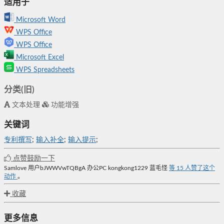
适用于
Microsoft Word
WPS Office
WPS Office
Microsoft Excel
WPS Spreadsheets
分类(旧)
文本处理
功能增强
关键词
专利撰写
;
输入补全
;
输入提示
;
点赞鼓励一下
Samlove
用户bJWWVwTQBgA
办公PC
kongkong1229
蓝毛怪
等
15
人赞了这个
动作
。
收藏
更多信息