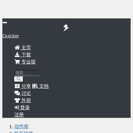
Quicker
主页
下载
专业版
分享
文档
讨论
外观
登录
注册
动作库