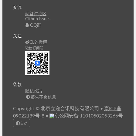
交流
问答讨论区
Github Issues
QQ群
关注
CL的微博
微信订阅号
条款
隐私政策
报告不良信息
Copyright © 北京立迩合讯科技有限公司
•
京ICP备
09022189号-8
•
京公网安备 11010502053266号
自动