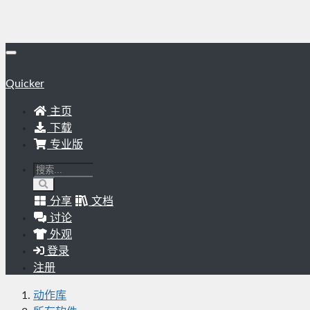
Quicker
主页
下载
专业版
分享
文档
讨论
外观
登录
注册
动作库