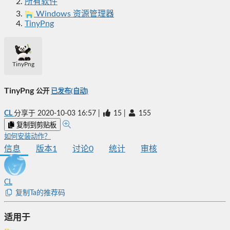
所有软件
Windows 资源管理器
TinyPng
TinyPng
TinyPng
公开
已发布(自动)
CL
分享于
2020-10-03 16:57
|
15
|
155
复制到剪贴板
如何安装动作？
信息
版本
1
讨论
0
统计
审核
CL
复制Ta的推荐码
适用于