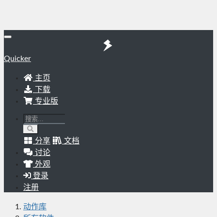
Quicker
主页
下载
专业版
分享
文档
讨论
外观
登录
注册
动作库