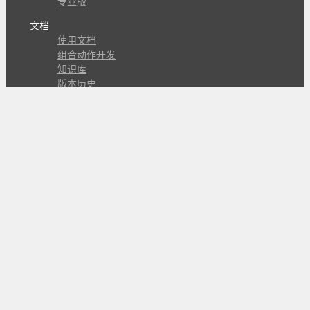
专业版
文档
使用文档
组合动作开发
知识库
版本历史
瓜皮学堂
分享
动作库
子程序
外观
交流
问答讨论区
Github Issues
QQ群
关注
CL的微博
微信订阅号