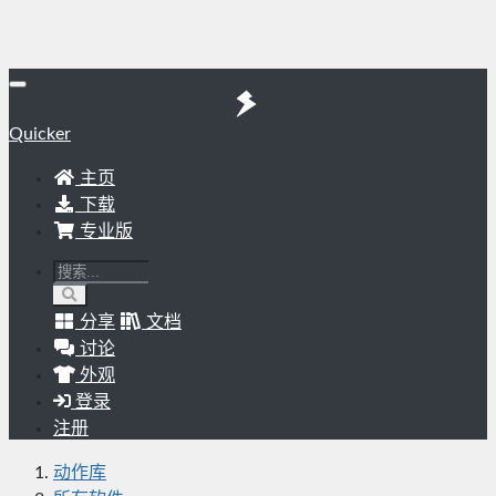
Quicker
主页
下载
专业版
分享
文档
讨论
外观
登录
注册
动作库