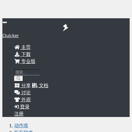
Quicker
主页
下载
专业版
分享
文档
讨论
外观
登录
注册
动作库