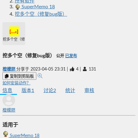
所有软件
SuperMemo 18
挖多个空（修复bug版）
挖多个空（修复bug版）
挖多个空（修复bug版）
公开
已发布
橙檬脐
分享于
2023-04-05 23:31
|
4
|
131
复制到剪贴板
如何安装动作？
信息
版本
1
讨论
2
统计
审核
橙檬脐
适用于
SuperMemo 18