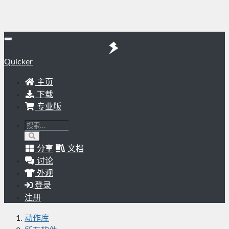
Quicker
主页
下载
专业版
分享
文档
讨论
外观
登录
注册
动作库