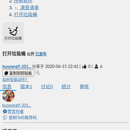
所有软件
滴答清单
打开垃圾桶
打开垃圾桶
打开垃圾桶
公开
已发布
kunpeng9-201...
分享于
2020-06-15 22:42
|
0
|
6
复制到剪贴板
如何安装动作？
信息
版本
1
讨论
0
统计
审核
kunpeng9-201...
赞赏作者
复制Ta的推荐码