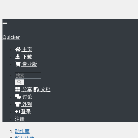
Quicker
主页
下载
专业版
分享
文档
讨论
外观
登录
注册
动作库