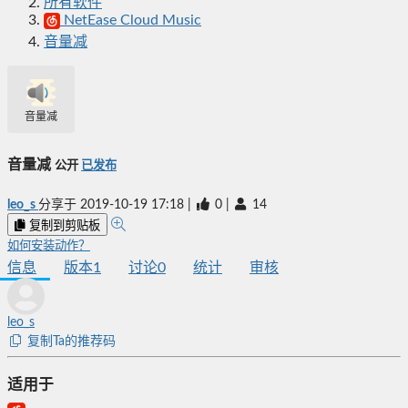
所有软件
NetEase Cloud Music
音量减
音量减
音量减
公开
已发布
leo_s
分享于
2019-10-19 17:18
|
0
|
14
复制到剪贴板
如何安装动作？
信息
版本
1
讨论
0
统计
审核
leo_s
复制Ta的推荐码
适用于