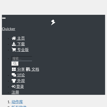
Quicker
主页
下载
专业版
分享
文档
讨论
外观
登录
注册
动作库