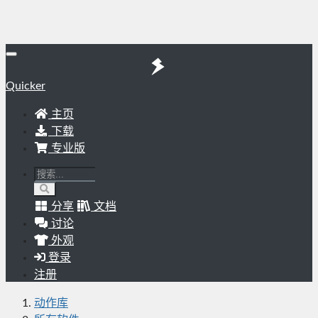
Quicker
主页
下载
专业版
分享
文档
讨论
外观
登录
注册
动作库