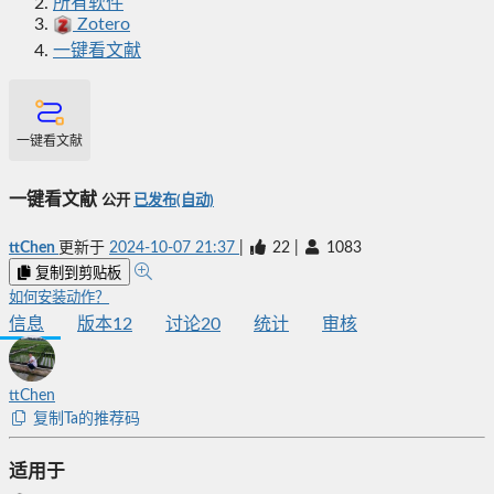
所有软件
Zotero
一键看文献
一键看文献
一键看文献
公开
已发布(自动)
ttChen
更新于
2024-10-07 21:37
|
22
|
1083
复制到剪贴板
如何安装动作？
信息
版本
12
讨论
20
统计
审核
ttChen
复制Ta的推荐码
适用于