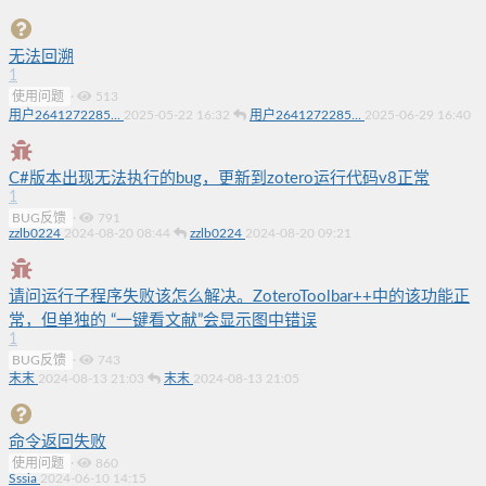
无法回溯
1
使用问题
·
513
用户2641272285...
2025-05-22 16:32
用户2641272285...
2025-06-29 16:40
C#版本出现无法执行的bug，更新到zotero运行代码v8正常
1
BUG反馈
·
791
zzlb0224
2024-08-20 08:44
zzlb0224
2024-08-20 09:21
请问运行子程序失败该怎么解决。ZoteroToolbar++中的该功能正
常，但单独的 “一键看文献”会显示图中错误
1
BUG反馈
·
743
末末
2024-08-13 21:03
末末
2024-08-13 21:05
命令返回失败
使用问题
·
860
Sssia
2024-06-10 14:15