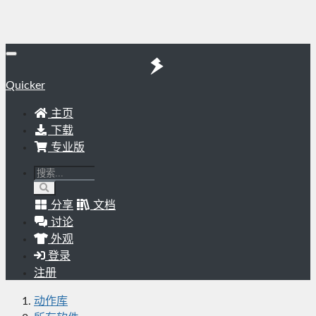
Quicker
主页
下载
专业版
分享
文档
讨论
外观
登录
注册
动作库