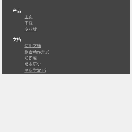
产品
主页
下载
专业版
文档
使用文档
组合动作开发
知识库
版本历史
瓜皮学堂
分享
动作库
子程序
外观
交流
问答讨论区
Github Issues
QQ群