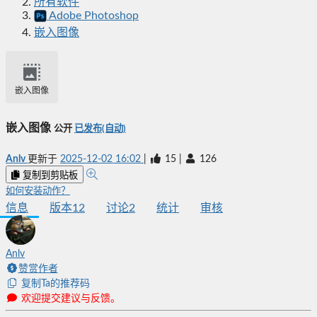
所有软件
Adobe Photoshop
嵌入图像
嵌入图像
嵌入图像
公开
已发布(自动)
Anlv
更新于
2025-12-02 16:02
|
15
|
126
复制到剪贴板
如何安装动作？
信息
版本
12
讨论
2
统计
审核
Anlv
赞赏作者
复制Ta的推荐码
欢迎提交建议与反馈。