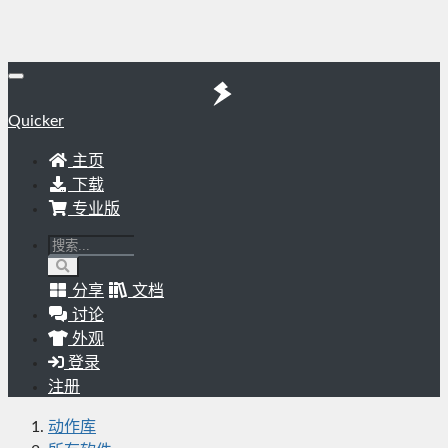
Quicker
主页
下载
专业版
分享
文档
讨论
外观
登录
注册
动作库