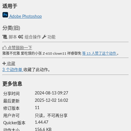
适用于
Adobe Photoshop
分类(旧)
脚本
组合操作
功能
点赞鼓励一下
雅雅不优雅
爱吃馍的小张
Z-610
clown11
祥睿御免
等
15
人赞了这个动作
。
收藏
3
个动作单
收藏了此动作。
更多信息
2024-08-13 09:27
分享时间
2025-12-02 16:02
最后更新
11
修订版本
用户许可
只读，不可再分享
1.44.47
Quicker版本
156.6 KB
动作大小