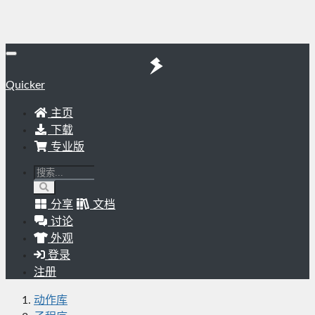
Quicker
主页
下载
专业版
分享
文档
讨论
外观
登录
注册
动作库