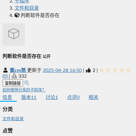
子程序
文件和目录
判断软件是否存在
判断软件是否存在
公开
紫cm煞
更新于
2025-04-28 16:50
|
2
|
(0)
|
332
复制链接
如何使用分享的子程序？
信息
版本
11
讨论
1
点评
0
相关
分类
文件和目录
点赞