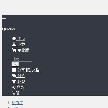
Quicker
主页
下载
专业版
分享
文档
讨论
外观
登录
注册
动作库