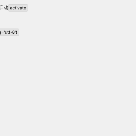
手动
activate
='utf-8')