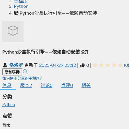
子程序
Python
Python沙盒执行引擎——依赖自动安装
Python沙盒执行引擎——依赖自动安装
公开
洛洛罗
更新于
2025-04-29 23:12
|
0
|
(0)
复制链接
如何使用分享的子程序？
信息
版本
2
讨论
0
点评
0
相关
分类
Python
点赞
暂无