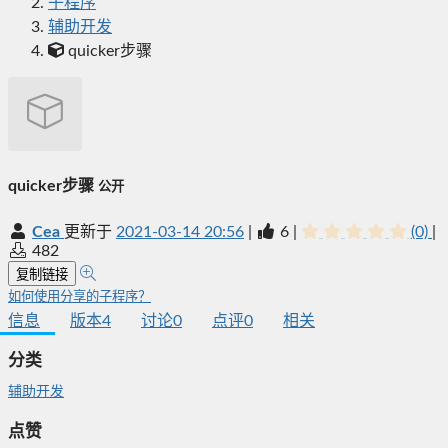
子程序
辅助开发
quicker步骤
quicker步骤
公开
Cea
更新于
2021-03-14 20:56
|
6
|
(0)
|
482
复制链接
如何使用分享的子程序？
信息
版本
4
讨论
0
点评
0
相关
分类
辅助开发
点赞