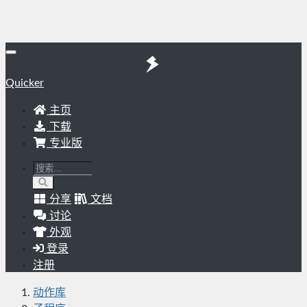
Quicker
主页
下载
专业版
分享
文档
讨论
外观
登录
注册
动作库